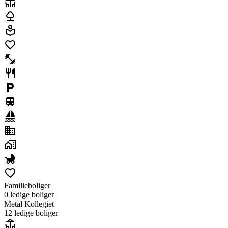
Familieboliger
0 ledig
e
bolig
er
Metal Kollegiet
12 ledig
e
bolig
er