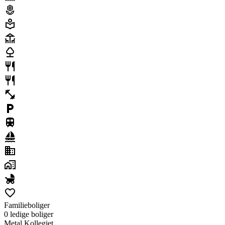
Familieboliger
0 ledig
e
bolig
er
Metal Kollegiet