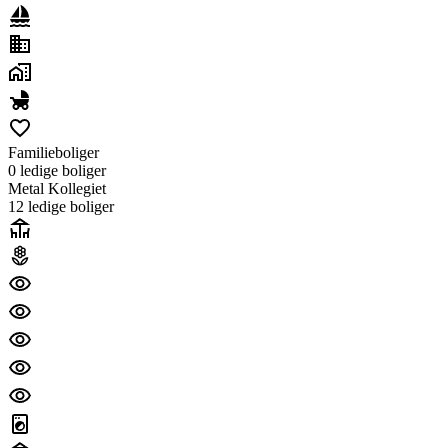
Familieboliger
0 ledig
e
bolig
er
Metal Kollegiet
12 ledig
e
bolig
er