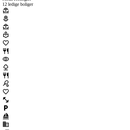
12 ledig
e
bolig
er