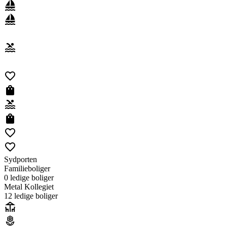
Sydporten
Familieboliger
0 ledig
e
bolig
er
Metal Kollegiet
12 ledig
e
bolig
er