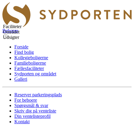
Faciliteter
Beboere
Området
Udsigter
Forside
Find bolig
Kollegieboligerne
Familieboligerne
Fællesfaciliteter
Sydporten og området
Galleri
Reserver parkeringsplads
For beboere
Spørgsmål & svar
Skriv dig på venteliste
Din ventelisteprofil
Kontakt