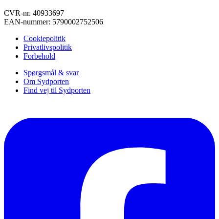
CVR-nr. 40933697
EAN-nummer: 5790002752506
Cookiepolitik
Privatlivspolitik
Forbehold
Spørgsmål & svar
Om Sydporten
Find vej til Sydporten